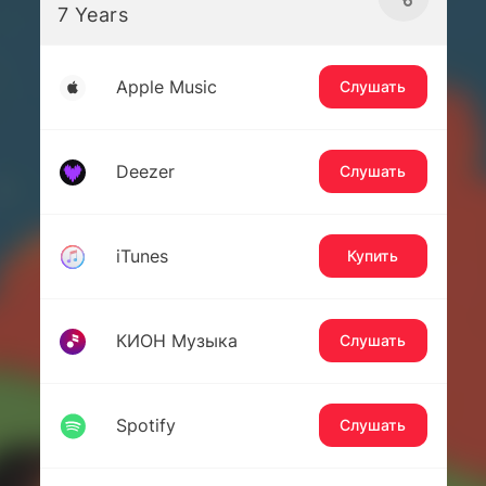
7 Years
Apple Music
Слушать
Deezer
Слушать
iTunes
Купить
КИОН Музыка
Слушать
Spotify
Слушать